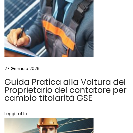
t
i
i
d
e
c
l
l
o
a
c
l
a
27 Gennaio 2026
s
i
Guida Pratica alla Voltura del
a
Proprietario del contatore per
:
cambio titolarità GSE
p
e
Leggi tutto
r
c
h