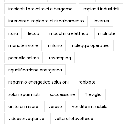
l
impianti fotovoltaici a bergamo
impianti industriali
e
intervento impianto di riscaldamento
inverter
g
g
italia
lecco
macchina elettrica
malnate
i
manutenzione
milano
noleggio operativo
a
r
pannello solare
revamping
l
riqualificazione energetica
o
?
risparmio energetico soluzioni
robbiate
soldi risparmiati
successione
Treviglio
unita di misura
varese
vendita immobile
videosorveglianza
volturafotovoltaico