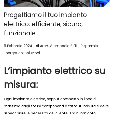
a
t
z
o
Progettiamo il tuo impianto
i
elettrico: efficiente, sicuro,
o
funzionale
n
e
.
.
P
P
6 Febbraio 2024
di
Arch. Giampaolo Biffi
Risparmio
u
u
Energetico: Soluzioni
b
b
b
b
L’impianto elettrico
su
l
l
misura:
i
i
c
c
a
a
Ogni impianto elettrico, seppur composto in linea di
t
t
massima dagli stessi componenti è fatto su misura e deve
o
o
rispecchiare le necessità del cliente. Tra n impianto