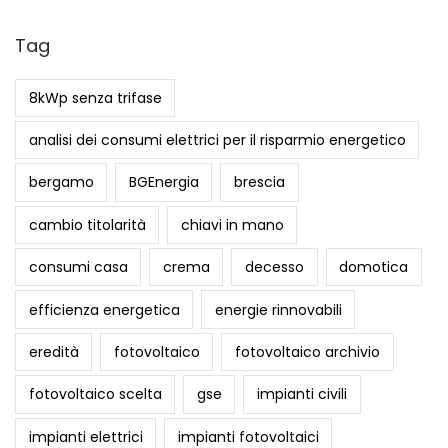
n
Tag
e
a
8kWp senza trifase
c
q
analisi dei consumi elettrici per il risparmio energetico
u
bergamo
BGEnergia
brescia
i
s
cambio titolarità
chiavi in mano
t
consumi casa
crema
decesso
domotica
a
r
efficienza energetica
energie rinnovabili
l
eredità
fotovoltaico
fotovoltaico archivio
o
o
fotovoltaico scelta
gse
impianti civili
n
impianti elettrici
impianti fotovoltaici
o