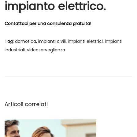
impianto elettrico.
Contattaci per una consulenza gratuita!
Tag
:
domotica
,
impianti civili
,
impianti elettrici
,
impianti
industriali
,
videosorveglianza
N
A
M
r
o
a
t
n
i
i
v
c
t
o
o
Articoli correlati
i
l
r
o
a
g
p
r
r
e