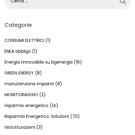
e
i
o
r
c
v
c
o
o
Categorie
a
l
l
p
o
CONSUMI ELETTRICI
(1)
t
e
s
a
ENEA obbligo
(1)
r
u
i
Energia rinnovabile su bgenergia
(16)
:
c
c
GREEN ENERGY
(8)
c
o
e
:
manutenzione impianti
(8)
s
c
MONITORAGGIO
(2)
s
o
risparmio energetico
(14)
i
n
v
Risparmio Energetico: Soluzioni
(70)
v
o
i
ristrutturazioni
(3)
:
e