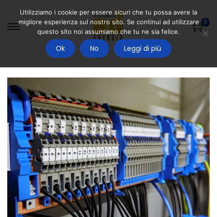
Utilizziamo i cookie per essere sicuri che tu possa avere la
migliore esperienza sul nostro sito. Se continui ad utilizzare
0
questo sito noi assumiamo che tu ne sia felice.
S
S
a
a
Ok
No
Leggi di più
l
l
t
t
a
a
a
a
l
l
l
c
a
o
n
n
a
t
v
e
i
n
g
u