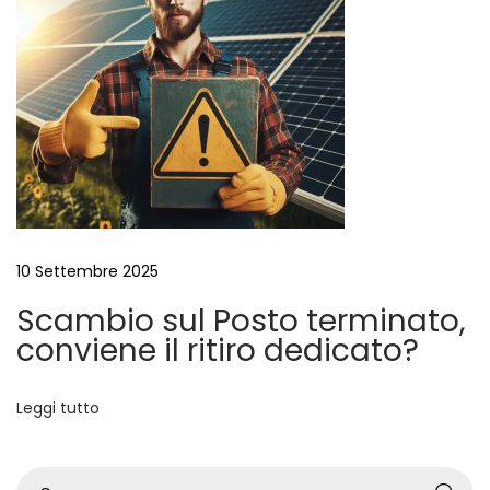
é
è
i
m
p
o
r
t
a
10 Settembre 2025
n
Scambio sul Posto terminato,
t
conviene il ritiro dedicato?
e
?
Leggi tutto
A
F
r
o
C
t
t